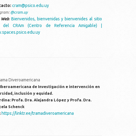
tacto:
cram@psico.edu.uy
agram:
@cram.uy
Bienvenidos, bienvenidas y bienvenides al sitio
o Web
:
 del CRAm (Centro de Referencia Amigable) |
spaces.psico.edu.uy
Iberoamericana de Investigación e intervención en
rsidad, inclusión y equidad.
dina: Profa. Dra. Alejandra López y Profa. Dra.
cela Schenck
https://linktr.ee/tramadiveroamericana
: