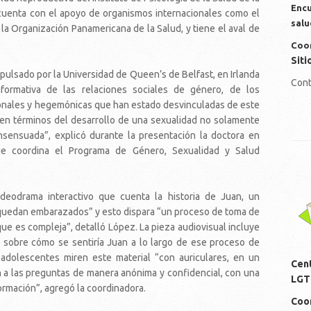
Encu
, cuenta con el apoyo de organismos internacionales como el
salu
a Organización Panamericana de la Salud, y tiene el aval de
Coor
Siti
mpulsado por la Universidad de Queen’s de Belfast, en Irlanda
Cont
formativa de las relaciones sociales de género, de los
ionales y hegemónicas que han estado desvinculadas de este
 en términos del desarrollo de una sexualidad no solamente
onsensuada”, explicó durante la presentación la doctora en
que coordina el Programa de Género, Sexualidad y Salud
lo
ideodrama interactivo que cuenta la historia de Juan, un
quedan embarazados” y esto dispara “un proceso de toma de
que es compleja”, detalló López. La pieza audiovisual incluye
 sobre cómo se sentiría Juan a lo largo de ese proceso de
adolescentes miren este material “con auriculares, en un
Cen
 a las preguntas de manera anónima y confidencial, con una
LGT
ormación”, agregó la coordinadora.
Coor