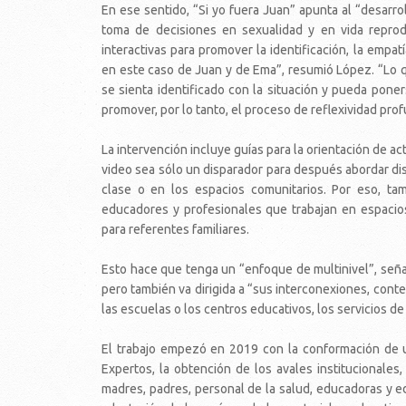
En ese sentido, “Si yo fuera Juan” apunta al “desarro
toma de decisiones en sexualidad y en vida reprodu
interactivas para promover la identificación, la empa
en este caso de Juan y de Ema”, resumió López. “Lo q
se sienta identificado con la situación y pueda poner
promover, por lo tanto, el proceso de reflexividad pro
La intervención incluye guías para la orientación de ac
video sea sólo un disparador para después abordar dis
clase o en los espacios comunitarios. Por eso, ta
educadores y profesionales que trabajan en espacios
para referentes familiares.
Esto hace que tenga un “enfoque de multinivel”, seña
pero también va dirigida a “sus interconexiones, contex
las escuelas o los centros educativos, los servicios d
El trabajo empezó en 2019 con la conformación de
Expertos, la obtención de los avales institucionales
madres, padres, personal de la salud, educadoras y ed