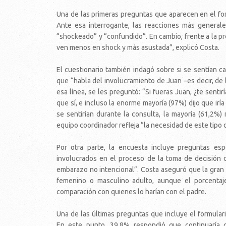
Una de las primeras preguntas que aparecen en el form
Ante esa interrogante, las reacciones más generale
“shockeado” y “confundido”. En cambio, frente a la p
ven menos en shock y más asustada”, explicó Costa.
El cuestionario también indagó sobre si se sentían c
que “habla del involucramiento de Juan –es decir, de l
esa línea, se les preguntó: “Si fueras Juan, ¿te sent
que sí, e incluso la enorme mayoría (97%) dijo que ir
se sentirían durante la consulta, la mayoría (61,2%) 
equipo coordinador refleja “la necesidad de este tipo 
Por otra parte, la encuesta incluye preguntas esp
involucrados en el proceso de la toma de decisión 
embarazo no intencional”. Costa aseguró que la gran m
femenino o masculino adulto, aunque el porcentaj
comparación con quienes lo harían con el padre.
Una de las últimas preguntas que incluye el formulario
En este punto, 39,8% respondió que continuaría c