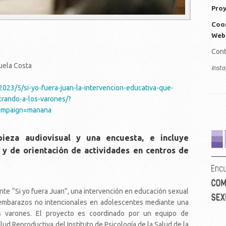
Proy
Coor
Web
Cont
uela Costa
Inst
/2023/5/si-yo-fuera-juan-la-intervencion-educativa-que-
rando-a-los-varones/?
ampaign=manana
ve
ieza audiovisual y una encuesta, e incluye
y de orientación de actividades en centros de
nte “Si yo fuera Juan”, una intervención en educación sexual
e embarazos no intencionales en adolescentes mediante una
os varones. El proyecto es coordinado por un equipo de
ud Reproductiva del Instituto de Psicología de la Salud de la