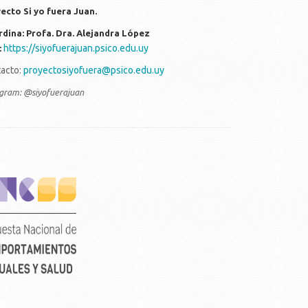
ecto Si yo fuera Juan.
dina: Profa. Dra. Alejandra López
https://siyofuerajuan.psico.edu.uy
:
acto:
proyectosiyofuera@psico.edu.uy
agram: @siyofuerajuan
rtical_color_fondo_transparente.png