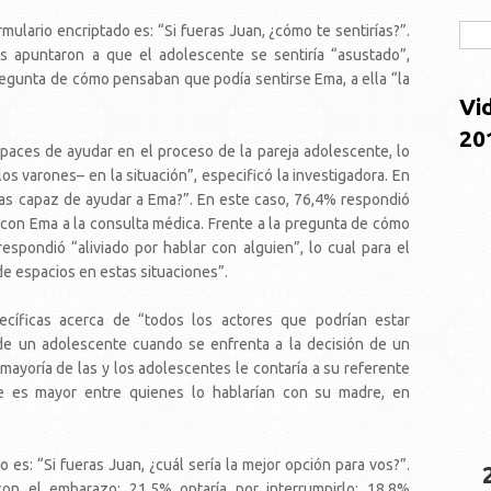
ulario encriptado es: “Si fueras Juan, ¿cómo te sentirías?”.
s apuntaron a que el adolescente se sentiría “asustado”,
regunta de cómo pensaban que podía sentirse Ema, a ella “la
Vi
20
apaces de ayudar en el proceso de la pareja adolescente, lo
os varones– en la situación”, especificó la investigadora. En
irías capaz de ayudar a Ema?”. En este caso, 76,4% respondió
ía con Ema a la consulta médica. Frente a la pregunta de cómo
respondió “aliviado por hablar con alguien”, lo cual para el
de espacios en estas situaciones”.
ecíficas acerca de “todos los actores que podrían estar
de un adolescente cuando se enfrenta a la decisión de un
ayoría de las y los adolescentes le contaría a su referente
e es mayor entre quienes lo hablarían con su madre, en
 es: “Si fueras Juan, ¿cuál sería la mejor opción para vos?”.
on el embarazo; 21,5% optaría por interrumpirlo; 18,8%