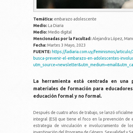
Temática:
embarazo adolescente
Medio:
La Diaria
Medio:
Medio digital
Mencionadas por la Facultad:
Alejandra López, Man
Fecha:
Martes 3 Mayo, 2023
FUENTE:
https://ladiaria.com.uy/feminismos/articulo
busca-prevenir-el-embarazo-en-adolescentes-involuc
utm_source=newsletter&utm_medium=email&utm_c
La herramienta está centrada en una p
materiales de formación para educadores 
educación formal y no formal.
Después de cuatro años de trabajo, se lanzó oficialme
integral (ESI) que tiene el foco en la prevención d
estrategia de vinculación e involucramiento de l
investigación del Programa de Género, Sexualidad y Sal