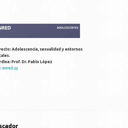
ecto: Adolescencia, sexualidad y entornos
tales.
dina: Prof. Dr. Pablo López
b
:
enred.uy
scador