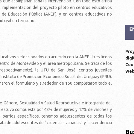
os que acompañan toda la intervención. Con todo esto arriba
la implementación del proyecto piloto en centros educativos
l de Educación Pública (ANEP), y en centros educativos no
civil en territorio.
Proy
ducativos seleccionados en acuerdo con la ANEP –tres liceos
digi
entro de Montevideo y el área metropolitana. Se trata de los
Coor
 respectivamente), la UTU de San José, centros juveniles
We
 Instituto de Promoción Económico Social del Uruguay (IPRU).
naron el formulario y alrededor de 150 completaron todo el
 Género, Sexualidad y Salud Reproductiva e integrante del
oto estuvo compuesta por 48% de mujeres y 47% de varones y
 barrios específicos, tenemos adolescentes de todos los
ata de adolescentes de “creencias variadas” y “ascendencia
Bu