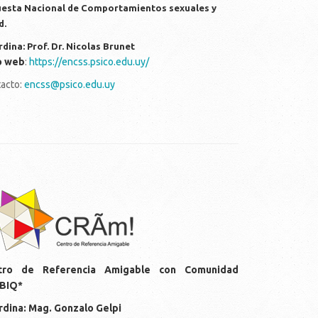
esta Nacional de Comportamientos sexuales y
d.
dina: Prof. Dr. Nicolas Brunet
o web
:
https://encss.psico.edu.uy/
acto:
encss@psico.edu.uy
gos-cram.png
tro de Referencia Amigable con Comunidad
BIQ*
dina: Mag. Gonzalo Gelpi