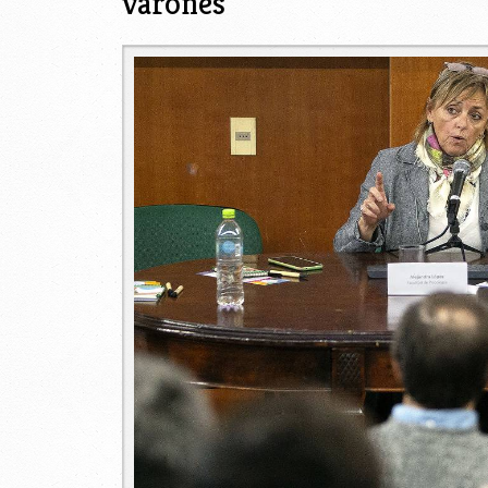
varones
1.jpg