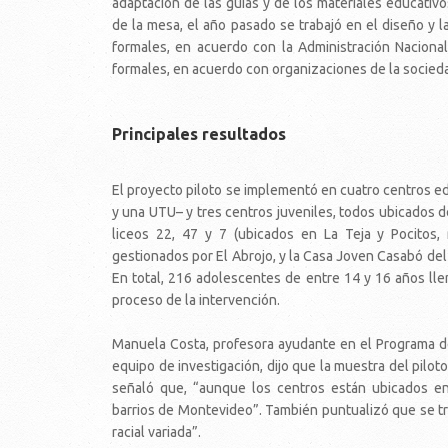
adaptación de las guías y de los materiales educativ
de la mesa, el año pasado se trabajó en el diseño y 
formales, en acuerdo con la Administración Naciona
formales, en acuerdo con organizaciones de la sociedad 
Principales resultados
El proyecto piloto se implementó en cuatro centros e
y una UTU– y tres centros juveniles, todos ubicados d
liceos 22, 47 y 7 (ubicados en La Teja y Pocitos,
gestionados por El Abrojo, y la Casa Joven Casabó del
En total, 216 adolescentes de entre 14 y 16 años lle
proceso de la intervención.
Manuela Costa, profesora ayudante en el Programa de
equipo de investigación, dijo que la muestra del pil
señaló que, “aunque los centros están ubicados en
barrios de Montevideo”. También puntualizó que se tr
racial variada”.