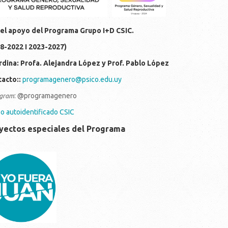
el apoyo del Programa Grupo I+D CSIC.
8-2022 I 2023-2027)
dina: Profa. Alejandra López y Prof. Pablo López
acto::
programagenero@psico.edu.uy
: @programagenero
gra
m
o autoidentificado CSIC
yectos especiales del Programa
c214d7-810f-4306-ba0f-
d29996aa7f.jpeg