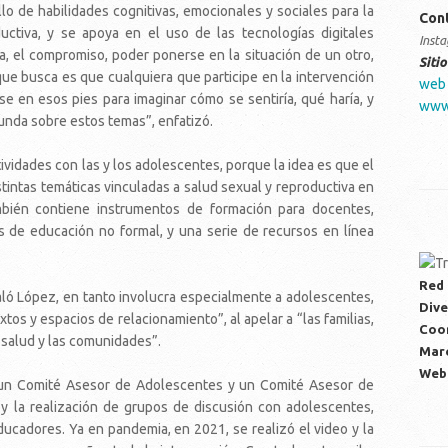
llo de habilidades cognitivas, emocionales y sociales para la
Con
ctiva, y se apoya en el uso de las tecnologías digitales
Inst
tía, el compromiso, poder ponerse en la situación de un otro,
Siti
ue busca es que cualquiera que participe en la intervención
web
se en esos pies para imaginar cómo se sentiría, qué haría, y
www.
funda sobre estos temas”, enfatizó.
tividades con las y los adolescentes, porque la idea es que el
tintas temáticas vinculadas a salud sexual y reproductiva en
mbién contiene instrumentos de formación para docentes,
 de educación no formal, y una serie de recursos en línea
Red 
ló López, en tanto involucra especialmente a adolescentes,
Dive
tos y espacios de relacionamiento”, al apelar a “las familias,
Coor
e salud y las comunidades”.
Mar
Web
 un Comité Asesor de Adolescentes y un Comité Asesor de
, y la realización de grupos de discusión con adolescentes,
ucadores. Ya en pandemia, en 2021, se realizó el video y la