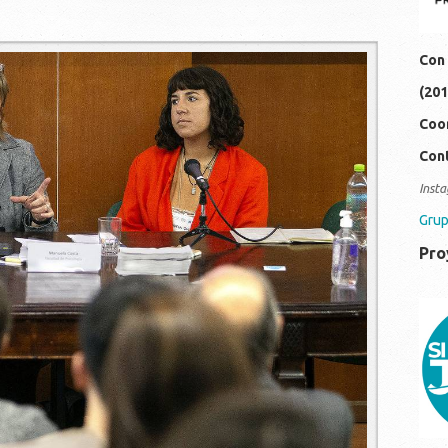
Con 
(201
Coor
Cont
Insta
Grup
Pro
19
0c