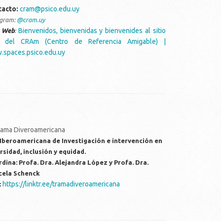
tacto:
cram@psico.edu.uy
agram:
@cram.uy
Bienvenidos, bienvenidas y bienvenides al sitio
o Web
:
 del CRAm (Centro de Referencia Amigable) |
spaces.psico.edu.uy
Iberoamericana de Investigación e intervención en
rsidad, inclusión y equidad.
dina: Profa. Dra. Alejandra López y Profa. Dra.
cela Schenck
https://linktr.ee/tramadiveroamericana
: