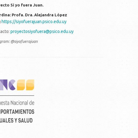
ecto Si yo fuera Juan.
dina: Profa. Dra. Alejandra López
https://siyofuerajuan.psico.edu.uy
:
acto:
proyectosiyofuera@psico.edu.uy
agram: @siyofuerajuan
rtical_color_fondo_transparente.png