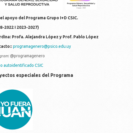
el apoyo del Programa Grupo I+D CSIC.
8-2022 I 2023-2027)
dina: Profa. Alejandra López y Prof. Pablo López
acto::
programagenero@psico.edu.uy
: @programagenero
gra
m
o autoidentificado CSIC
yectos especiales del Programa
c214d7-810f-4306-ba0f-
d29996aa7f.jpeg