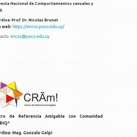
esta Nacional de Comportamientos sexuales y
d.
dina: Prof. Dr. Nicolas Brunet
o web
:
https://encss.psico.edu.uy/
acto:
encss@psico.edu.uy
gos-cram.png
tro de Referencia Amigable con Comunidad
BIQ*
dina: Mag. Gonzalo Gelpi