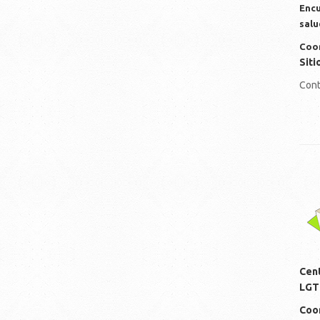
Encu
salu
Coor
Siti
Cont
lo
Cen
LGT
Coor