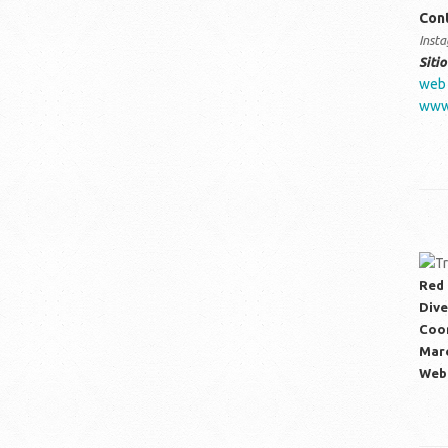
Con
Inst
Siti
web
www.
Red 
Dive
Coor
Mar
Web