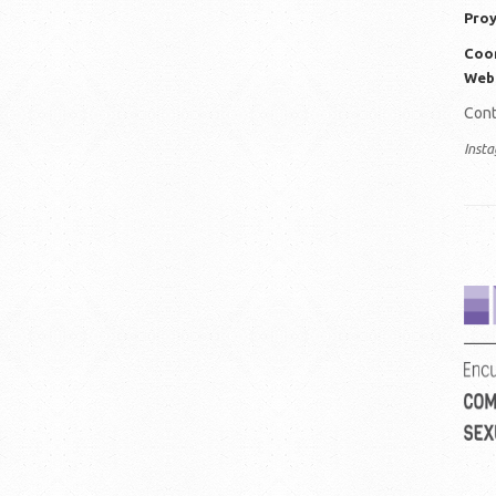
Proy
Coor
Web
Cont
Inst
ve