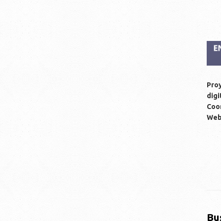
Proy
digi
Coor
We
Bu