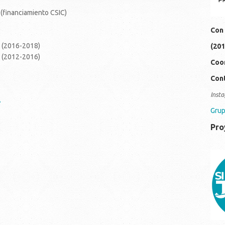
(financiamiento CSIC)
Con 
a (2016-2018)
(201
a (2012-2016)
Coor
Cont
Insta
7
Grup
Pro
19
0c
3