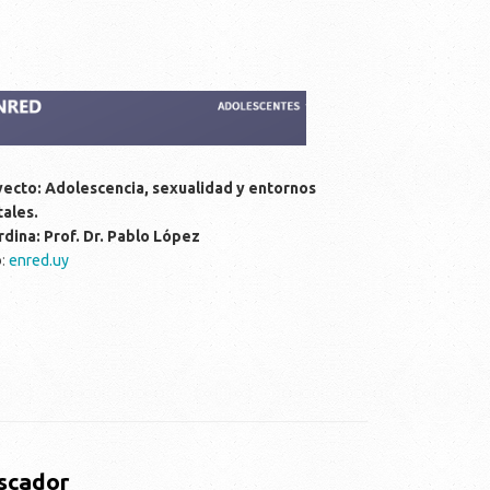
ecto: Adolescencia, sexualidad y entornos
tales.
dina: Prof. Dr. Pablo López
b
:
enred.uy
scador