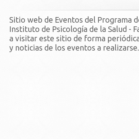
Sitio web de Eventos del Programa d
Instituto de Psicología de la Salud - 
a visitar este sitio de forma periódi
y noticias de los eventos a realizarse.
© 2019 - Facultad de Psic
Universidad de la Repúbli
EDIFICIO CENTRAL
Centro de Investigación Clínica (CIC-
Tristán Narvaja 1674 - Montevideo
Mercedes 1737 - Montevideo
Teléfono: (598) 24008555
Teléfono: (598) 24092227
REGIONAL NORTE
Rivera 1350 - Salto
Directorio de internos
Teléfono: (598) 47334816