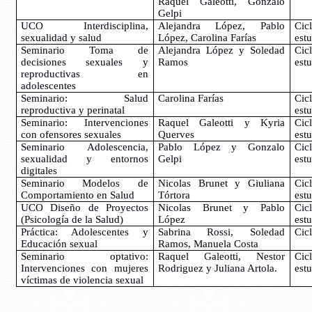
Raquel Galeotti, Gonzalo 
Gelpi
UCO Interdisciplina, 
Alejandra López, Pablo 
Ci
sexualidad y salud
López, Carolina Farías
est
Seminario Toma de 
Alejandra López y Soledad 
Ci
decisiones sexuales y 
Ramos
est
reproductivas en 
adolescentes
Seminario: Salud 
Carolina Farías
Ci
reproductiva y perinatal
est
Seminario: Intervenciones 
Raquel Galeotti y Kyria 
Ci
con ofensores sexuales
Querves
est
Seminario Adolescencia, 
Pablo López y Gonzalo 
Ci
sexualidad y entornos 
Gelpi
est
digitales
Seminario Modelos de 
Nicolas Brunet y Giuliana 
Ci
Comportamiento en Salud 
Tórtora
est
UCO Diseño de Proyectos 
Nicolas Brunet y Pablo 
Ci
(Psicología de la Salud)
López 
est
Práctica: Adolescentes y 
Sabrina Rossi, Soledad 
Cicl
Educación sexual
Ramos, Manuela Costa
Seminario optativo: 
Raquel Galeotti, Nestor 
Ci
Intervenciones con mujeres 
Rodriguez y Juliana Artola.
est
víctimas de violencia sexual 