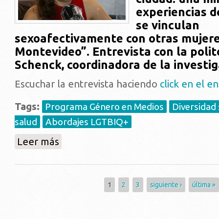
experiencias d
se vinculan
sexoafectivamente con otras mujer
Montevideo”. Entrevista con la poli
Schenck, coordinadora de la investig
Escuchar la entrevista haciendo
click en el e
Tags:
Programa Género en Medios
Diversidad 
salud
Abordajes LGTBIQ+
sobre "Investigación identificó distintos tipos de v
Leer más
Páginas
1
2
3
siguiente ›
última »