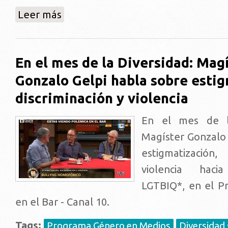
sobre Presentación investigación Trayectorias Vital
Leer más
En el mes de la Diversidad: Mag
Gonzalo Gelpi habla sobre estig
discriminación y violencia
En el mes de la
Magíster Gonzalo 
estigmatización,
violencia haci
LGTBIQ*, en el P
en el Bar - Canal 10.
Tags:
Programa Género en Medios
Diversidad 