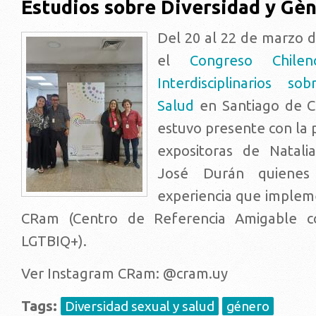
Estudios sobre Diversidad y Gè
Del 20 al 22 de marzo d
el
Congreso Chile
Interdisciplinarios s
Salud
en Santiago de C
estuvo presente con la 
expositoras de Natali
José Durán quienes 
experiencia que imple
CRam (Centro de Referencia Amigable c
LGTBIQ+).
Ver Instagram CRam: @cram.uy
Tags:
Diversidad sexual y salud
género