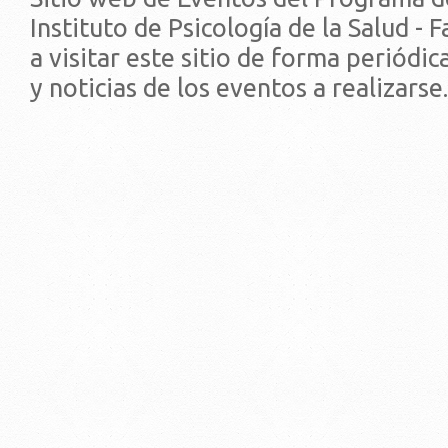
Instituto de Psicología de la Salud - 
a visitar este sitio de forma periódi
y noticias de los eventos a realizarse.
© 2019 - Facultad de Psic
Universidad de la Repúbli
EDIFICIO CENTRAL
Centro de Investigación Clínica (CIC-
Tristán Narvaja 1674 - Montevideo
Mercedes 1737 - Montevideo
Teléfono: (598) 24008555
Teléfono: (598) 24092227
REGIONAL NORTE
Rivera 1350 - Salto
Directorio de internos
Teléfono: (598) 47334816