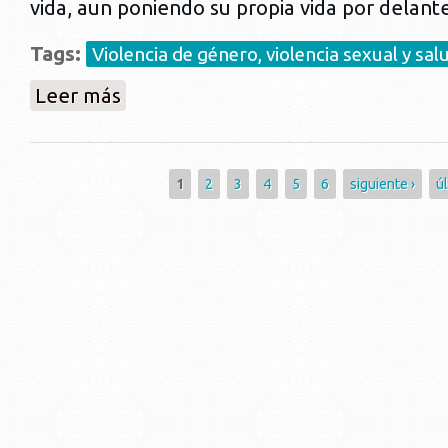
vida, aun poniendo su propia vida por delante
Tags:
Violencia de género, violencia sexual y sal
sobre En los medios:::Ante el horror de la violencia v
Leer más
Páginas
1
2
3
4
5
6
siguiente ›
ú