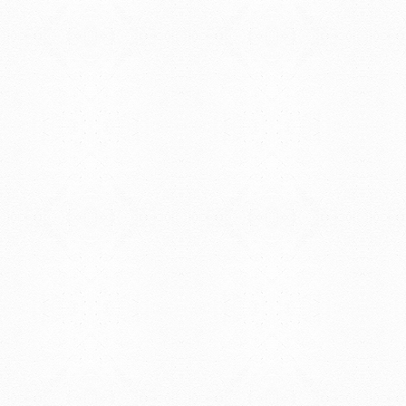
© 2019 - Facultad de Psic
Universidad de la Repúbli
EDIFICIO CENTRAL
Centro de Investigación Clínica (CIC-
Tristán Narvaja 1674 - Montevideo
Mercedes 1737 - Montevideo
Teléfono: (598) 24008555
Teléfono: (598) 24092227
REGIONAL NORTE
Rivera 1350 - Salto
Directorio de internos
Teléfono: (598) 47334816