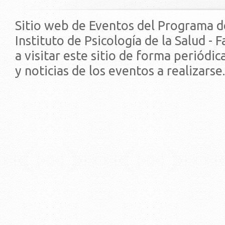
Sitio web de Eventos del Programa d
Instituto de Psicología de la Salud - 
a visitar este sitio de forma periódi
y noticias de los eventos a realizarse.
© 2019 - Facultad de Psic
Universidad de la Repúbli
EDIFICIO CENTRAL
Centro de Investigación Clínica (CIC-
Tristán Narvaja 1674 - Montevideo
Mercedes 1737 - Montevideo
Teléfono: (598) 24008555
Teléfono: (598) 24092227
REGIONAL NORTE
Rivera 1350 - Salto
Directorio de internos
Teléfono: (598) 47334816