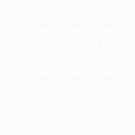
EDIFICIO CENTRAL
Centro de Investigación Clínica (CIC-
Tristán Narvaja 1674 - Montevideo
Mercedes 1737 - Montevideo
Teléfono: (598) 24008555
Teléfono: (598) 24092227
REGIONAL NORTE
Rivera 1350 - Salto
Directorio de internos
Teléfono: (598) 47334816