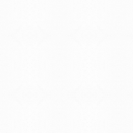
Universidad de la Repúbli
EDIFICIO CENTRAL
Centro de Investigación Clínica (CIC-
Tristán Narvaja 1674 - Montevideo
Mercedes 1737 - Montevideo
Teléfono: (598) 24008555
Teléfono: (598) 24092227
REGIONAL NORTE
Rivera 1350 - Salto
Directorio de internos
Teléfono: (598) 47334816