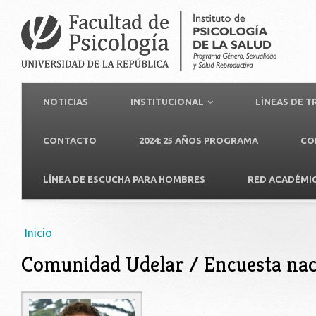
NOTICIAS
INSTITUCIONAL
LÍNEAS DE 
CONTACTO
2024: 25 AÑOS PROGRAMA
CO
LÍNEA DE ESCUCHA PARA HOMBRES
RED ACADÉMI
Usted está aquí
Inicio
Comunidad Udelar / Encuesta na
brunet.jpg