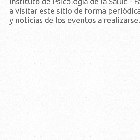
Instituto de Psicología de la Salud - 
a visitar este sitio de forma periódi
y noticias de los eventos a realizarse.
© 2019 - Facultad de Psic
Universidad de la Repúbli
EDIFICIO CENTRAL
Centro de Investigación Clínica (CIC-
Tristán Narvaja 1674 - Montevideo
Mercedes 1737 - Montevideo
Teléfono: (598) 24008555
Teléfono: (598) 24092227
REGIONAL NORTE
Rivera 1350 - Salto
Directorio de internos
Teléfono: (598) 47334816