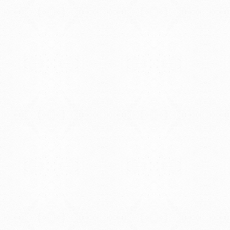
Tristán Narvaja 1674 - Montevideo
Mercedes 1737 - Montevideo
Teléfono: (598) 24008555
Teléfono: (598) 24092227
REGIONAL NORTE
Rivera 1350 - Salto
Directorio de internos
Teléfono: (598) 47334816