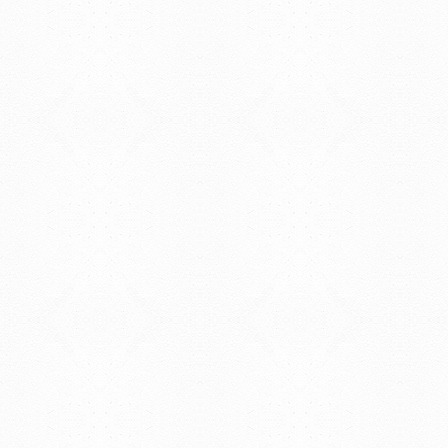
REGIONAL NORTE
Rivera 1350 - Salto
Directorio de internos
Teléfono: (598) 47334816