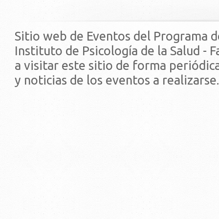
Sitio web de Eventos del Programa d
Instituto de Psicología de la Salud - 
a visitar este sitio de forma periódi
y noticias de los eventos a realizarse.
© 2019 - Facultad de Psic
Universidad de la Repúbli
EDIFICIO CENTRAL
Centro de Investigación Clínica (CIC-
Tristán Narvaja 1674 - Montevideo
Mercedes 1737 - Montevideo
Teléfono: (598) 24008555
Teléfono: (598) 24092227
REGIONAL NORTE
Rivera 1350 - Salto
Directorio de internos
Teléfono: (598) 47334816