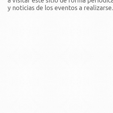
a visitar este sitio de forma periódi
y noticias de los eventos a realizarse.
© 2019 - Facultad de Psic
Universidad de la Repúbli
EDIFICIO CENTRAL
Centro de Investigación Clínica (CIC-
Tristán Narvaja 1674 - Montevideo
Mercedes 1737 - Montevideo
Teléfono: (598) 24008555
Teléfono: (598) 24092227
REGIONAL NORTE
Rivera 1350 - Salto
Directorio de internos
Teléfono: (598) 47334816