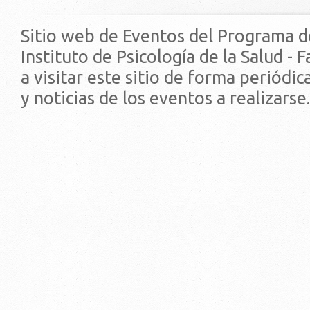
Sitio web de Eventos del Programa d
Instituto de Psicología de la Salud - 
a visitar este sitio de forma periódi
y noticias de los eventos a realizarse.
© 2019 - Facultad de Psic
Universidad de la Repúbli
EDIFICIO CENTRAL
Centro de Investigación Clínica (CIC-
Tristán Narvaja 1674 - Montevideo
Mercedes 1737 - Montevideo
Teléfono: (598) 24008555
Teléfono: (598) 24092227
REGIONAL NORTE
Rivera 1350 - Salto
Directorio de internos
Teléfono: (598) 47334816