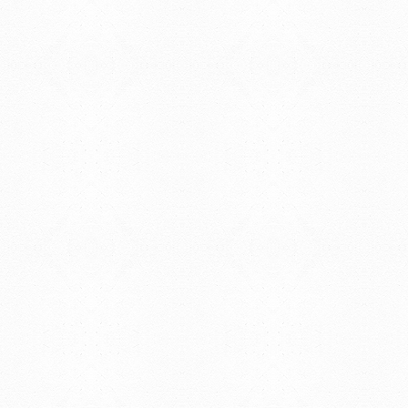
© 2019 - Facultad de Psic
Universidad de la Repúbli
EDIFICIO CENTRAL
Centro de Investigación Clínica (CIC-
Tristán Narvaja 1674 - Montevideo
Mercedes 1737 - Montevideo
Teléfono: (598) 24008555
Teléfono: (598) 24092227
REGIONAL NORTE
Rivera 1350 - Salto
Directorio de internos
Teléfono: (598) 47334816