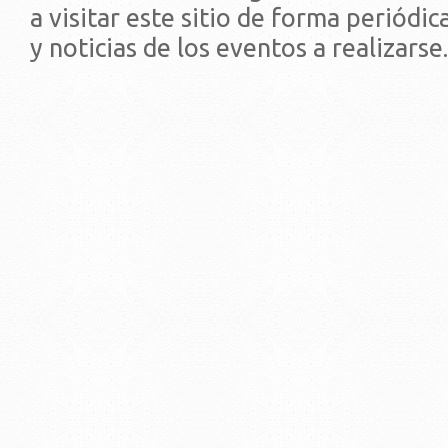
a visitar este sitio de forma periódi
y noticias de los eventos a realizarse.
© 2019 - Facultad de Psic
Universidad de la Repúbli
EDIFICIO CENTRAL
Centro de Investigación Clínica (CIC-
Tristán Narvaja 1674 - Montevideo
Mercedes 1737 - Montevideo
Teléfono: (598) 24008555
Teléfono: (598) 24092227
REGIONAL NORTE
Rivera 1350 - Salto
Directorio de internos
Teléfono: (598) 47334816