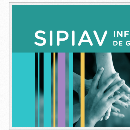
imagen_libro_sipiav.png