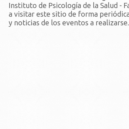
Instituto de Psicología de la Salud - 
a visitar este sitio de forma periódi
y noticias de los eventos a realizarse.
© 2019 - Facultad de Psic
Universidad de la Repúbli
EDIFICIO CENTRAL
Centro de Investigación Clínica (CIC-
Tristán Narvaja 1674 - Montevideo
Mercedes 1737 - Montevideo
Teléfono: (598) 24008555
Teléfono: (598) 24092227
REGIONAL NORTE
Rivera 1350 - Salto
Directorio de internos
Teléfono: (598) 47334816