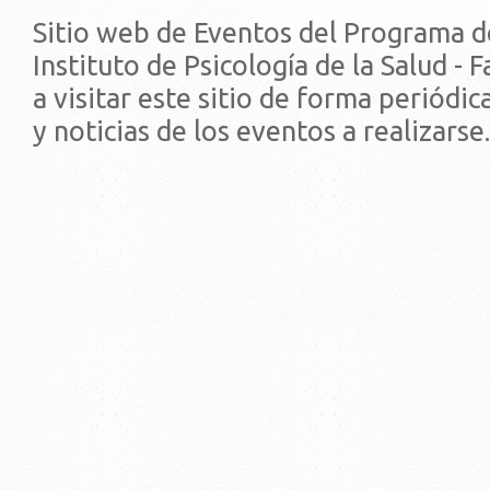
Sitio web de Eventos del Programa d
Instituto de Psicología de la Salud - 
a visitar este sitio de forma periódi
y noticias de los eventos a realizarse.
© 2019 - Facultad de Psic
Universidad de la Repúbli
EDIFICIO CENTRAL
Centro de Investigación Clínica (CIC-
Tristán Narvaja 1674 - Montevideo
Mercedes 1737 - Montevideo
Teléfono: (598) 24008555
Teléfono: (598) 24092227
REGIONAL NORTE
Rivera 1350 - Salto
Directorio de internos
Teléfono: (598) 47334816