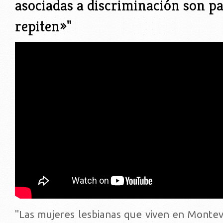
asociadas a discriminación son pa
repiten»"
"Las mujeres lesbianas que viven en Montev