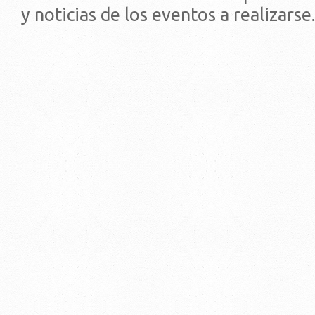
y noticias de los eventos a realizarse.
© 2019 - Facultad de Psic
Universidad de la Repúbli
EDIFICIO CENTRAL
Centro de Investigación Clínica (CIC-
Tristán Narvaja 1674 - Montevideo
Mercedes 1737 - Montevideo
Teléfono: (598) 24008555
Teléfono: (598) 24092227
REGIONAL NORTE
Rivera 1350 - Salto
Directorio de internos
Teléfono: (598) 47334816