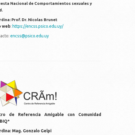
esta Nacional de Comportamientos sexuales y
d.
dina: Prof. Dr. Nicolas Brunet
o web
:
https://encss.psico.edu.uy/
acto:
encss@psico.edu.uy
gos-cram.png
tro de Referencia Amigable con Comunidad
BIQ*
dina: Mag. Gonzalo Gelpi