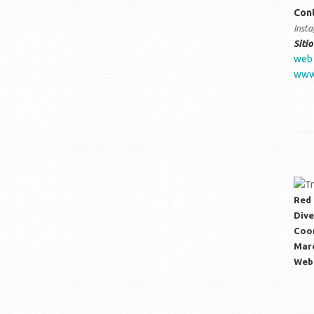
Con
Inst
Siti
web
www.
Red 
Dive
Coor
Mar
Web