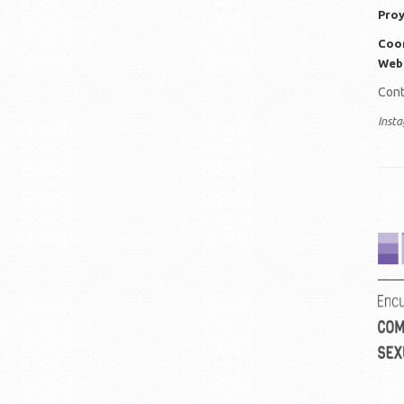
Proy
Coor
Web
Cont
Inst
ve