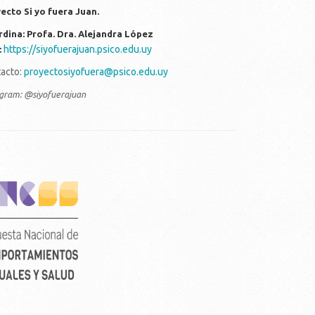
ecto Si yo fuera Juan.
dina: Profa. Dra. Alejandra López
https://siyofuerajuan.psico.edu.uy
:
acto:
proyectosiyofuera@psico.edu.uy
agram: @siyofuerajuan
rtical_color_fondo_transparente.png