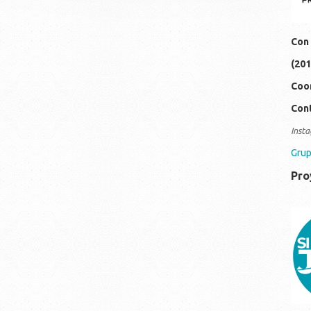
Con 
(201
Coor
Cont
Insta
Grup
Pro
19
0c