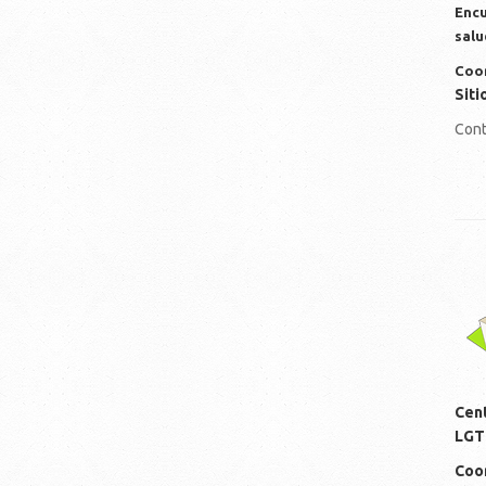
Encu
salu
Coor
Siti
Cont
lo
Cen
LGT
Coor