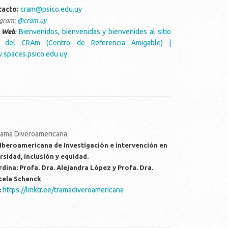
tacto:
cram@psico.edu.uy
agram:
@cram.uy
Bienvenidos, bienvenidas y bienvenides al sitio
o Web
:
 del CRAm (Centro de Referencia Amigable) |
spaces.psico.edu.uy
Iberoamericana de Investigación e intervención en
rsidad, inclusión y equidad.
dina: Profa. Dra. Alejandra López y Profa. Dra.
cela Schenck
https://linktr.ee/tramadiveroamericana
: