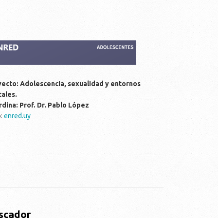
ecto: Adolescencia, sexualidad y entornos
tales.
dina: Prof. Dr. Pablo López
b
:
enred.uy
scador