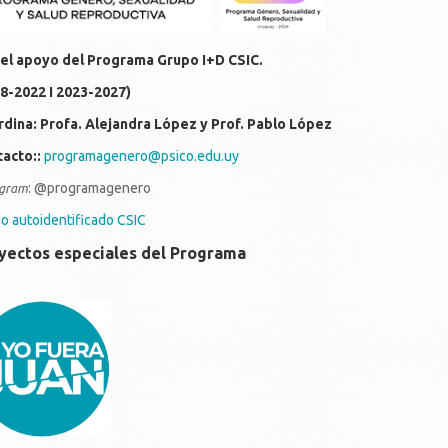
el apoyo del Programa Grupo I+D CSIC.
8-2022 I 2023-2027)
dina: Profa. Alejandra López y Prof. Pablo López
acto::
programagenero@psico.edu.uy
: @programagenero
gra
m
o autoidentificado CSIC
yectos especiales del Programa
c214d7-810f-4306-ba0f-
d29996aa7f.jpeg