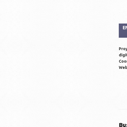
Proy
digi
Coor
We
Bu