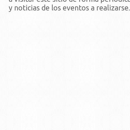
y noticias de los eventos a realizarse.
© 2019 - Facultad de Psic
Universidad de la Repúbli
EDIFICIO CENTRAL
Centro de Investigación Clínica (CIC-
Tristán Narvaja 1674 - Montevideo
Mercedes 1737 - Montevideo
Teléfono: (598) 24008555
Teléfono: (598) 24092227
REGIONAL NORTE
Rivera 1350 - Salto
Directorio de internos
Teléfono: (598) 47334816