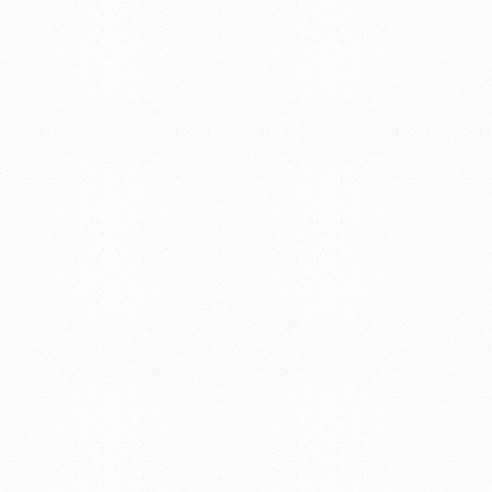
REGIONAL NORTE
Rivera 1350 - Salto
Directorio de internos
Teléfono: (598) 47334816