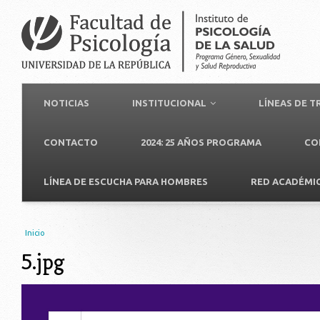
NOTICIAS
INSTITUCIONAL
LÍNEAS DE 
CONTACTO
2024: 25 AÑOS PROGRAMA
CO
LÍNEA DE ESCUCHA PARA HOMBRES
RED ACADÉMI
Usted está aquí
Inicio
5.jpg