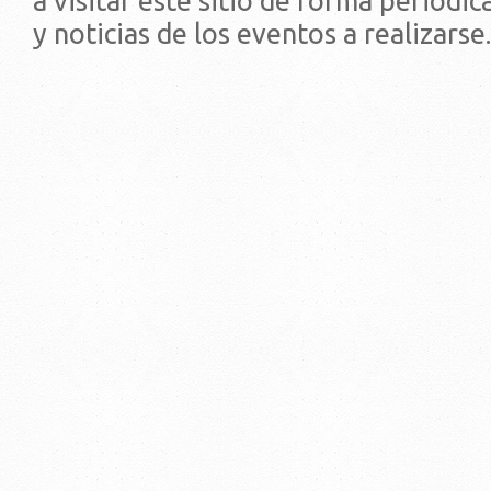
a visitar este sitio de forma periódi
y noticias de los eventos a realizarse.
© 2019 - Facultad de Psic
Universidad de la Repúbli
EDIFICIO CENTRAL
Centro de Investigación Clínica (CIC-
Tristán Narvaja 1674 - Montevideo
Mercedes 1737 - Montevideo
Teléfono: (598) 24008555
Teléfono: (598) 24092227
REGIONAL NORTE
Rivera 1350 - Salto
Directorio de internos
Teléfono: (598) 47334816