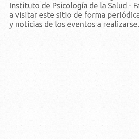
Instituto de Psicología de la Salud - 
a visitar este sitio de forma periódi
y noticias de los eventos a realizarse.
© 2019 - Facultad de Psic
Universidad de la Repúbli
EDIFICIO CENTRAL
Centro de Investigación Clínica (CIC-
Tristán Narvaja 1674 - Montevideo
Mercedes 1737 - Montevideo
Teléfono: (598) 24008555
Teléfono: (598) 24092227
REGIONAL NORTE
Rivera 1350 - Salto
Directorio de internos
Teléfono: (598) 47334816