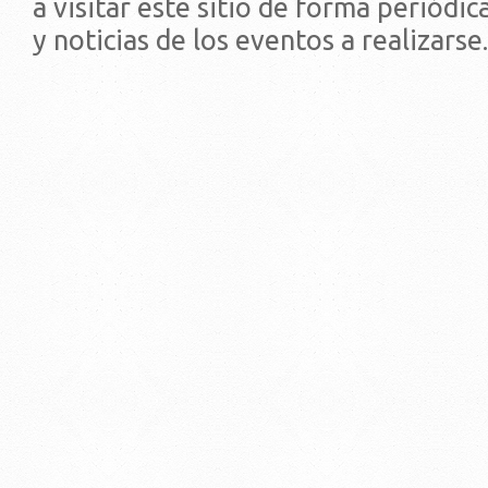
a visitar este sitio de forma periódi
y noticias de los eventos a realizarse.
© 2019 - Facultad de Psic
Universidad de la Repúbli
EDIFICIO CENTRAL
Centro de Investigación Clínica (CIC-
Tristán Narvaja 1674 - Montevideo
Mercedes 1737 - Montevideo
Teléfono: (598) 24008555
Teléfono: (598) 24092227
REGIONAL NORTE
Rivera 1350 - Salto
Directorio de internos
Teléfono: (598) 47334816