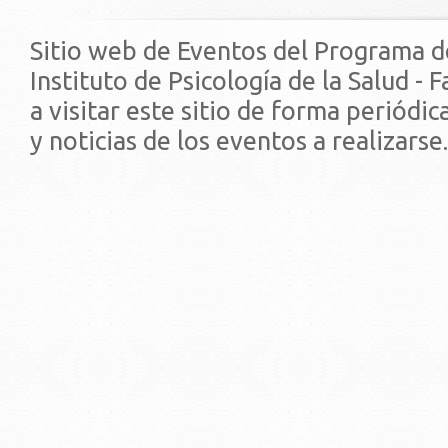
Sitio web de Eventos del Programa d
Instituto de Psicología de la Salud - 
a visitar este sitio de forma periódi
y noticias de los eventos a realizarse.
© 2019 - Facultad de Psic
Universidad de la Repúbli
EDIFICIO CENTRAL
Centro de Investigación Clínica (CIC-
Tristán Narvaja 1674 - Montevideo
Mercedes 1737 - Montevideo
Teléfono: (598) 24008555
Teléfono: (598) 24092227
REGIONAL NORTE
Rivera 1350 - Salto
Directorio de internos
Teléfono: (598) 47334816