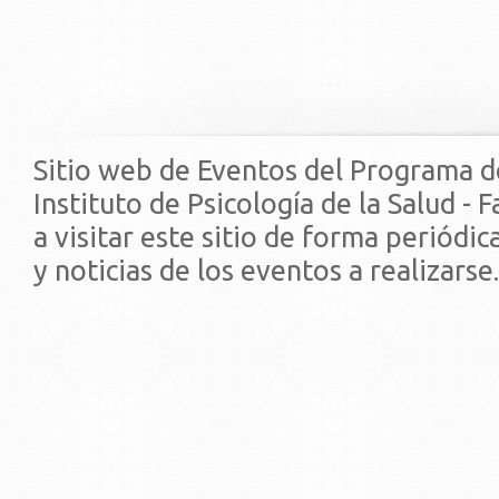
Sitio web de Eventos del Programa d
Instituto de Psicología de la Salud - 
a visitar este sitio de forma periódi
y noticias de los eventos a realizarse.
© 2019 - Facultad de Psic
Universidad de la Repúbli
EDIFICIO CENTRAL
Centro de Investigación Clínica (CIC-
Tristán Narvaja 1674 - Montevideo
Mercedes 1737 - Montevideo
Teléfono: (598) 24008555
Teléfono: (598) 24092227
REGIONAL NORTE
Rivera 1350 - Salto
Directorio de internos
Teléfono: (598) 47334816