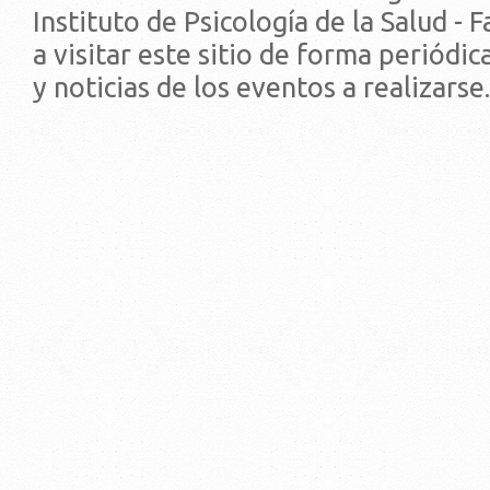
Instituto de Psicología de la Salud - 
a visitar este sitio de forma periódi
y noticias de los eventos a realizarse.
© 2019 - Facultad de Psic
Universidad de la Repúbli
EDIFICIO CENTRAL
Centro de Investigación Clínica (CIC-
Tristán Narvaja 1674 - Montevideo
Mercedes 1737 - Montevideo
Teléfono: (598) 24008555
Teléfono: (598) 24092227
REGIONAL NORTE
Rivera 1350 - Salto
Directorio de internos
Teléfono: (598) 47334816