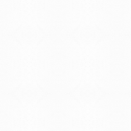
© 2019 - Facultad de Psic
Universidad de la Repúbli
EDIFICIO CENTRAL
Centro de Investigación Clínica (CIC-
Tristán Narvaja 1674 - Montevideo
Mercedes 1737 - Montevideo
Teléfono: (598) 24008555
Teléfono: (598) 24092227
REGIONAL NORTE
Rivera 1350 - Salto
Directorio de internos
Teléfono: (598) 47334816