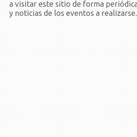
a visitar este sitio de forma periódi
y noticias de los eventos a realizarse.
© 2019 - Facultad de Psic
Universidad de la Repúbli
EDIFICIO CENTRAL
Centro de Investigación Clínica (CIC-
Tristán Narvaja 1674 - Montevideo
Mercedes 1737 - Montevideo
Teléfono: (598) 24008555
Teléfono: (598) 24092227
REGIONAL NORTE
Rivera 1350 - Salto
Directorio de internos
Teléfono: (598) 47334816