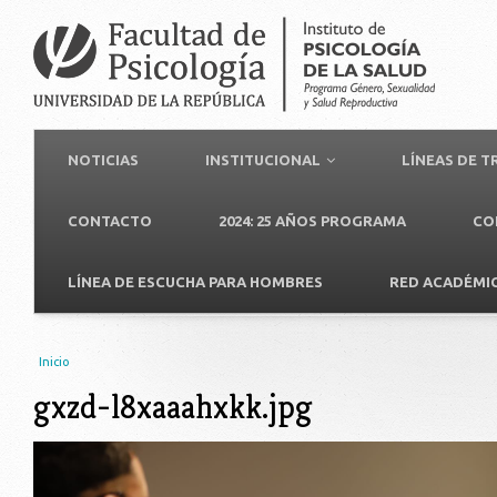
NOTICIAS
INSTITUCIONAL
LÍNEAS DE 
CONTACTO
2024: 25 AÑOS PROGRAMA
CO
LÍNEA DE ESCUCHA PARA HOMBRES
RED ACADÉMI
Usted está aquí
Inicio
gxzd-l8xaaahxkk.jpg