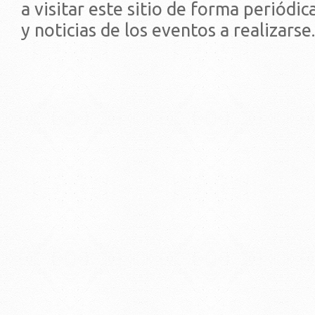
a visitar este sitio de forma periódi
y noticias de los eventos a realizarse.
© 2019 - Facultad de Psic
Universidad de la Repúbli
EDIFICIO CENTRAL
Centro de Investigación Clínica (CIC-
Tristán Narvaja 1674 - Montevideo
Mercedes 1737 - Montevideo
Teléfono: (598) 24008555
Teléfono: (598) 24092227
REGIONAL NORTE
Rivera 1350 - Salto
Directorio de internos
Teléfono: (598) 47334816