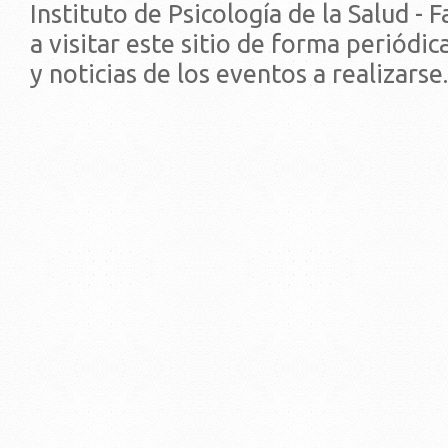
Instituto de Psicología de la Salud - 
a visitar este sitio de forma periódi
y noticias de los eventos a realizarse.
© 2019 - Facultad de Psic
Universidad de la Repúbli
EDIFICIO CENTRAL
Centro de Investigación Clínica (CIC-
Tristán Narvaja 1674 - Montevideo
Mercedes 1737 - Montevideo
Teléfono: (598) 24008555
Teléfono: (598) 24092227
REGIONAL NORTE
Rivera 1350 - Salto
Directorio de internos
Teléfono: (598) 47334816