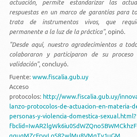
actuación, permite estandarizar las actu
respuestas en un marco de garantías para to
trata de instrumentos vivos, que requi
permanente a la luz de la práctica"
, opinó.
"Desde aquí, nuestro agradecimientos a todo
colaboraron y participaron de su proceso
validación"
, concluyó.
Fuente:
www.fiscalia.gub.uy
Acces
protocolos:
http://www.fiscalia.gub.uy/innova
lanzo-protocolos-de-actuacion-en-materia-d
personas-y-violencia-domestica-sexual.html?
fbclid=IwAR2lgWk6iu0SdWZQno5BWMCkhzF
gquqMZcFryyLoS82wlMu8VMqTv1uGM