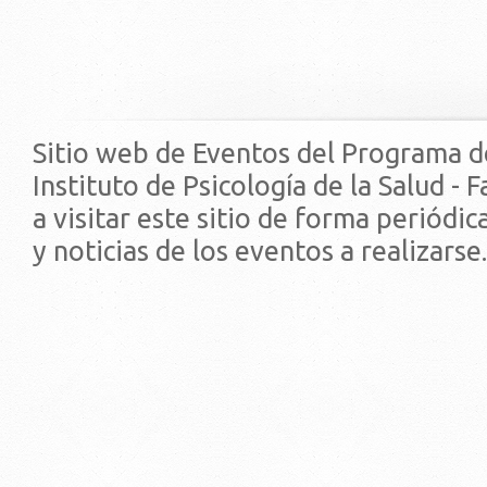
Sitio web de Eventos del Programa d
Instituto de Psicología de la Salud - 
a visitar este sitio de forma periódi
y noticias de los eventos a realizarse.
© 2019 - Facultad de Psic
Universidad de la Repúbli
EDIFICIO CENTRAL
Centro de Investigación Clínica (CIC-
Tristán Narvaja 1674 - Montevideo
Mercedes 1737 - Montevideo
Teléfono: (598) 24008555
Teléfono: (598) 24092227
REGIONAL NORTE
Rivera 1350 - Salto
Directorio de internos
Teléfono: (598) 47334816