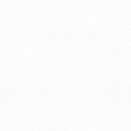
Tristán Narvaja 1674 - Montevideo
Mercedes 1737 - Montevideo
Teléfono: (598) 24008555
Teléfono: (598) 24092227
REGIONAL NORTE
Rivera 1350 - Salto
Directorio de internos
Teléfono: (598) 47334816