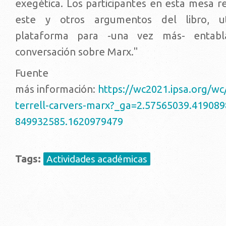
exegética. Los participantes en esta mesa 
este y otros argumentos del libro, ut
plataforma para -una vez más- entab
conversación sobre Marx."
Fuent
más información:
https://wc2021.ipsa.org/w
terrell-carvers-marx?_ga=2.57565039.41908
849932585.1620979479
Tags:
Actividades académicas