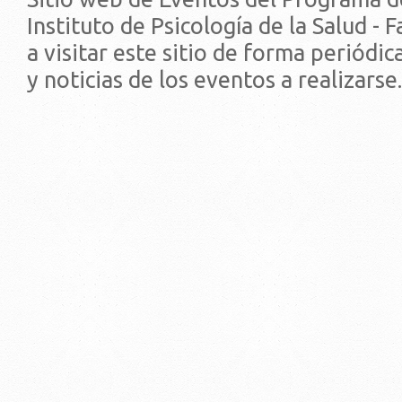
Instituto de Psicología de la Salud - 
a visitar este sitio de forma periódi
y noticias de los eventos a realizarse.
© 2019 - Facultad de Psic
Universidad de la Repúbli
EDIFICIO CENTRAL
Centro de Investigación Clínica (CIC-
Tristán Narvaja 1674 - Montevideo
Mercedes 1737 - Montevideo
Teléfono: (598) 24008555
Teléfono: (598) 24092227
REGIONAL NORTE
Rivera 1350 - Salto
Directorio de internos
Teléfono: (598) 47334816