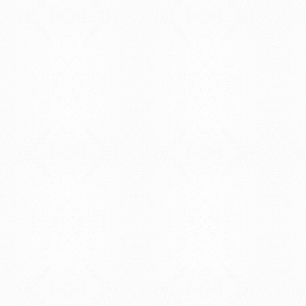
Universidad de la Repúbli
EDIFICIO CENTRAL
Centro de Investigación Clínica (CIC-
Tristán Narvaja 1674 - Montevideo
Mercedes 1737 - Montevideo
Teléfono: (598) 24008555
Teléfono: (598) 24092227
REGIONAL NORTE
Rivera 1350 - Salto
Directorio de internos
Teléfono: (598) 47334816