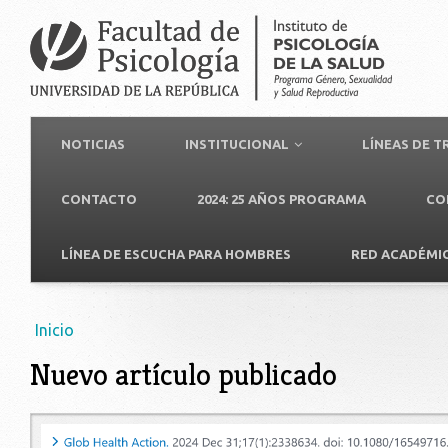
NOTICIAS
INSTITUCIONAL
LÍNEAS DE 
CONTACTO
2024: 25 AÑOS PROGRAMA
CO
LÍNEA DE ESCUCHA PARA HOMBRES
RED ACADÉMI
Usted está aquí
Inicio
Nuevo artículo publicado
screenshot_2024-04-14_at_23-37-