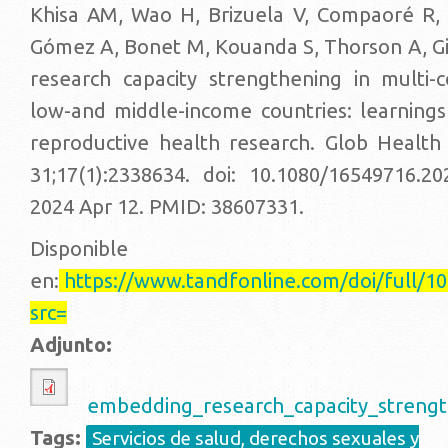
Khisa AM, Wao H, Brizuela V, Compaoré R,
Gómez A, Bonet M, Kouanda S, Thorson A, G
research capacity strengthening in multi-c
low-and middle-income countries: learning
reproductive health research. Glob Health
31;17(1):2338634. doi: 10.1080/16549716.2
2024 Apr 12. PMID: 38607331.
Disponible
en:
https://www.tandfonline.com/doi/full/1
src=
Adjunto:
embedding_research_capacity_strengt
Tags:
Servicios de salud, derechos sexuales y