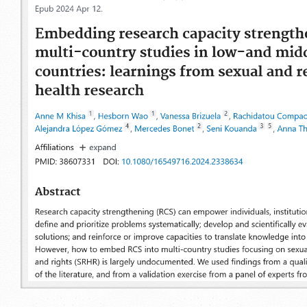
33_embedding_research_capacity_stren
and_middle-
income_countries_learnings_from_sexu
_pubmed.png