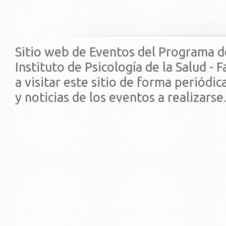
Sitio web de Eventos del Programa d
Instituto de Psicología de la Salud - 
a visitar este sitio de forma periódi
y noticias de los eventos a realizarse.
© 2019 - Facultad de Psic
Universidad de la Repúbli
EDIFICIO CENTRAL
Centro de Investigación Clínica (CIC-
Tristán Narvaja 1674 - Montevideo
Mercedes 1737 - Montevideo
Teléfono: (598) 24008555
Teléfono: (598) 24092227
REGIONAL NORTE
Rivera 1350 - Salto
Directorio de internos
Teléfono: (598) 47334816