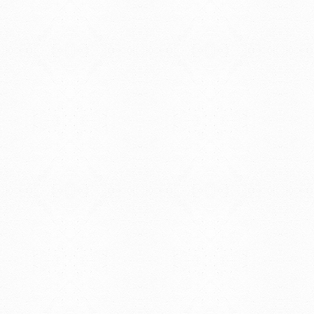
Teléfono: (598) 24008555
Teléfono: (598) 24092227
REGIONAL NORTE
Rivera 1350 - Salto
Directorio de internos
Teléfono: (598) 47334816