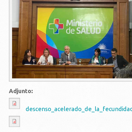
Adjunto:
descenso_acelerado_de_la_fecundida