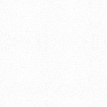
Tristán Narvaja 1674 - Montevideo
Mercedes 1737 - Montevideo
Teléfono: (598) 24008555
Teléfono: (598) 24092227
REGIONAL NORTE
Rivera 1350 - Salto
Directorio de internos
Teléfono: (598) 47334816