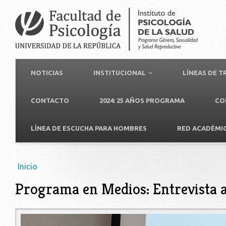
NOTICIAS
INSTITUCIONAL
LÍNEAS DE 
CONTACTO
2024: 25 AÑOS PROGRAMA
CO
LÍNEA DE ESCUCHA PARA HOMBRES
RED ACADÉMI
Usted está aquí
Inicio
Programa en Medios: Entrevista 
pablo_lopez_2026.jpeg