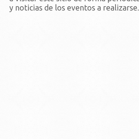
y noticias de los eventos a realizarse.
© 2019 - Facultad de Psic
Universidad de la Repúbli
EDIFICIO CENTRAL
Centro de Investigación Clínica (CIC-
Tristán Narvaja 1674 - Montevideo
Mercedes 1737 - Montevideo
Teléfono: (598) 24008555
Teléfono: (598) 24092227
REGIONAL NORTE
Rivera 1350 - Salto
Directorio de internos
Teléfono: (598) 47334816