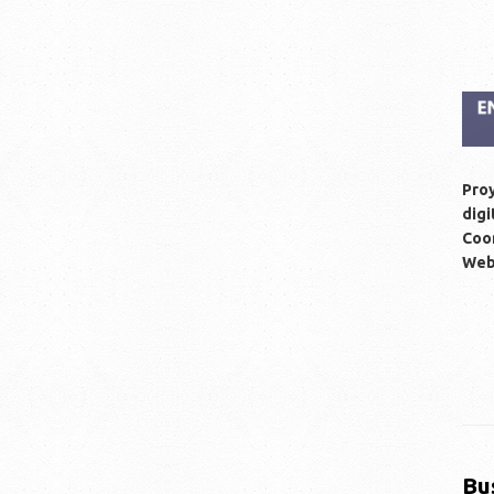
Proy
digi
Coor
We
Bu