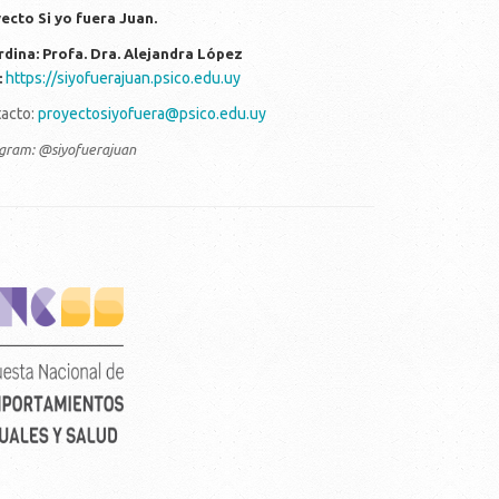
ecto Si yo fuera Juan.
dina: Profa. Dra. Alejandra López
https://siyofuerajuan.psico.edu.uy
:
acto:
proyectosiyofuera@psico.edu.uy
agram: @siyofuerajuan
rtical_color_fondo_transparente.png