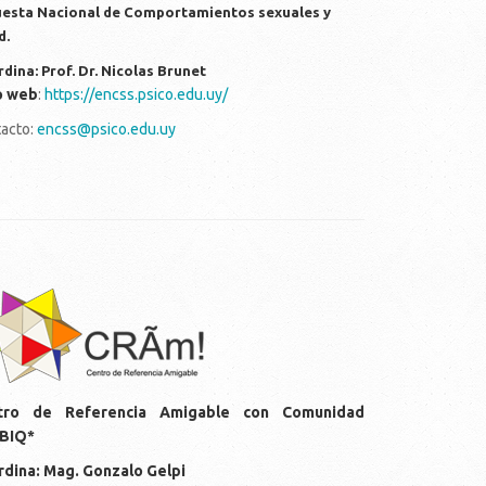
esta Nacional de Comportamientos sexuales y
d.
dina: Prof. Dr. Nicolas Brunet
o web
:
https://encss.psico.edu.uy/
acto:
encss@psico.edu.uy
gos-cram.png
tro de Referencia Amigable con Comunidad
BIQ*
dina: Mag. Gonzalo Gelpi