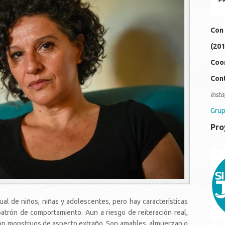
Con 
(201
Coor
Cont
Insta
Grup
Pro
19
0c
ual de niños, niñas y adolescentes, pero hay características
atrón de comportamiento. Aun a riesgo de reiteración real,
on monstruos de aspecto extraño. Son amables, almuerzan o