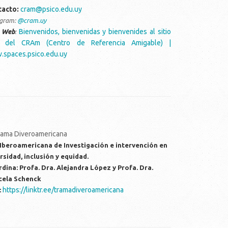
tacto:
cram@psico.edu.uy
agram:
@cram.uy
Bienvenidos, bienvenidas y bienvenides al sitio
o Web
:
 del CRAm (Centro de Referencia Amigable) |
spaces.psico.edu.uy
Iberoamericana de Investigación e intervención en
rsidad, inclusión y equidad.
dina: Profa. Dra. Alejandra López y Profa. Dra.
cela Schenck
https://linktr.ee/tramadiveroamericana
: