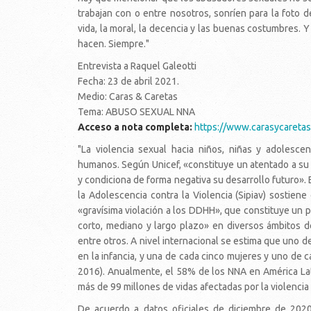
trabajan con o entre nosotros, sonríen para la foto d
vida, la moral, la decencia y las buenas costumbres. 
hacen. Siempre."
Entrevista a Raquel Galeotti
Fecha: 23 de abril 2021.
Medio: Caras & Caretas
Tema: ABUSO SEXUAL NNA
Acceso a nota completa:
https://www.carasycareta
"La violencia sexual hacia niños, niñas y adolesc
humanos. Según Unicef, «constituye un atentado a su 
y condiciona de forma negativa su desarrollo futuro». E
la Adolescencia contra la Violencia (Sipiav) sostien
«gravísima violación a los DDHH», que constituye un 
corto, mediano y largo plazo» en diversos ámbitos de l
entre otros. A nivel internacional se estima que uno d
en la infancia, y una de cada cinco mujeres y uno de 
2016). Anualmente, el 58% de los NNA en América Lati
más de 99 millones de vidas afectadas por la violencia
De acuerdo a datos oficiales de diciembre de 202