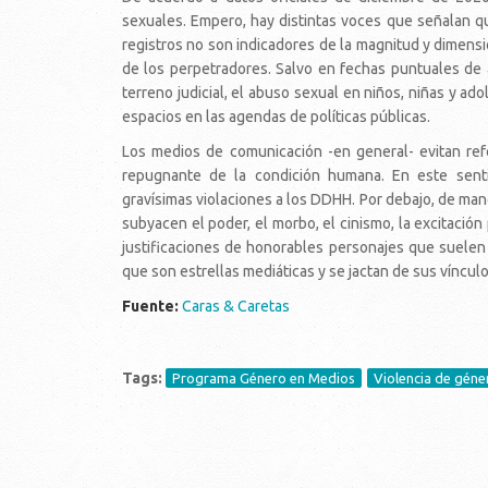
sexuales. Empero, hay distintas voces que señalan 
registros no son indicadores de la magnitud y dimensi
de los perpetradores. Salvo en fechas puntuales de
terreno judicial, el abuso sexual en niños, niñas y a
espacios en las agendas de políticas públicas.
Los medios de comunicación -en general- evitan re
repugnante de la condición humana. En este sent
gravísimas violaciones a los DDHH. Por debajo, de mane
subyacen el poder, el morbo, el cinismo, la excitació
justificaciones de honorables personajes que suelen 
que son estrellas mediáticas y se jactan de sus víncul
Fuente:
Caras & Caretas
Tags:
Programa Género en Medios
Violencia de géner