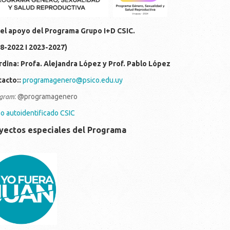
el apoyo del Programa Grupo I+D CSIC.
8-2022 I 2023-2027)
dina: Profa. Alejandra López y Prof. Pablo López
acto::
programagenero@psico.edu.uy
: @programagenero
gra
m
o autoidentificado CSIC
yectos especiales del Programa
c214d7-810f-4306-ba0f-
d29996aa7f.jpeg