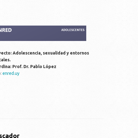
ecto: Adolescencia, sexualidad y entornos
tales.
dina: Prof. Dr. Pablo López
b
:
enred.uy
scador