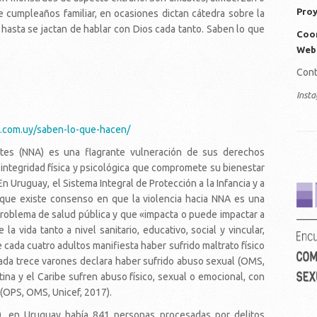
Proy
e cumpleaños familiar, en ocasiones dictan cátedra sobre la
Y hasta se jactan de hablar con Dios cada tanto. Saben lo que
Coor
Web
Cont
Inst
s.com.uy/saben-lo-que-hacen/
entes (NNA) es una flagrante vulneración de sus derechos
integridad física y psicológica que compromete su bienestar
n Uruguay, el Sistema Integral de Protección a la Infancia y a
ve
e que existe consenso en que la violencia hacia NNA es una
problema de salud pública y que «impacta o puede impactar a
a vida tanto a nivel sanitario, educativo, social y vincular,
e cada cuatro adultos manifiesta haber sufrido maltrato físico
cada trece varones declara haber sufrido abuso sexual (OMS,
na y el Caribe sufren abuso físico, sexual o emocional, con
 (OPS, OMS, Unicef, 2017).
0, en Uruguay había 841 personas procesadas por delitos