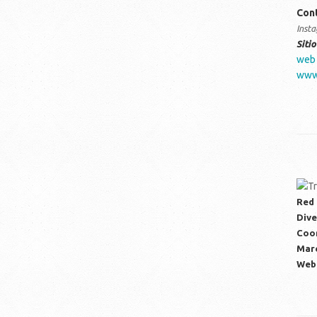
Con
Inst
Siti
web
www.
Red 
Dive
Coor
Mar
Web