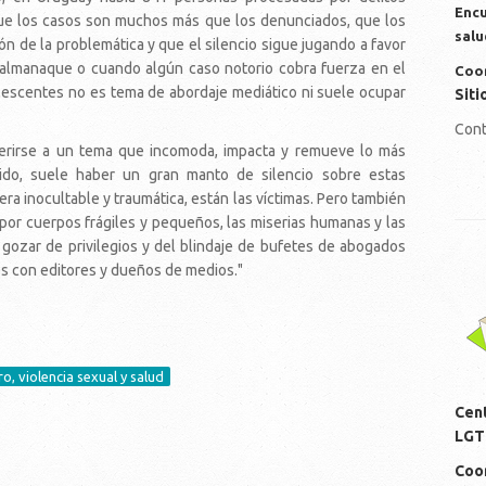
Encu
que los casos son muchos más que los denunciados, que los
salu
ón de la problemática y que el silencio sigue jugando a favor
 almanaque o cuando algún caso notorio cobra fuerza en el
Coor
dolescentes no es tema de abordaje mediático ni suele ocupar
Siti
Cont
ferirse a un tema que incomoda, impacta y remueve lo más
ido, suele haber un gran manto de silencio sobre estas
ra inocultable y traumática, están las víctimas. Pero también
n por cuerpos frágiles y pequeños, las miserias humanas y las
gozar de privilegios y del blindaje de bufetes de abogados
os con editores y dueños de medios."
lo
o, violencia sexual y salud
Cen
LGT
Coor