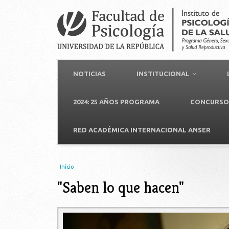
NOTICIAS
INSTITUCIONAL
2024: 25 AÑOS PROGRAMA
CONCURSO 
RED ACADÉMICA INTERNACIONAL ANSER
Usted está aquí
Inicio
"Saben lo que hacen"
saben_lo_q_hacen.jpg