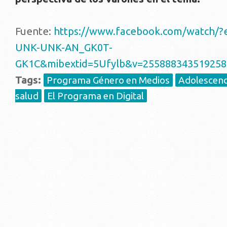
Fuente:
https://www.facebook.com/watch/?
UNK-UNK-AN_GK0T-
GK1C&mibextid=5Ufylb&v=255888343519258
Tags:
Programa Género en Medios
Adolescenci
salud
El Programa en Digital