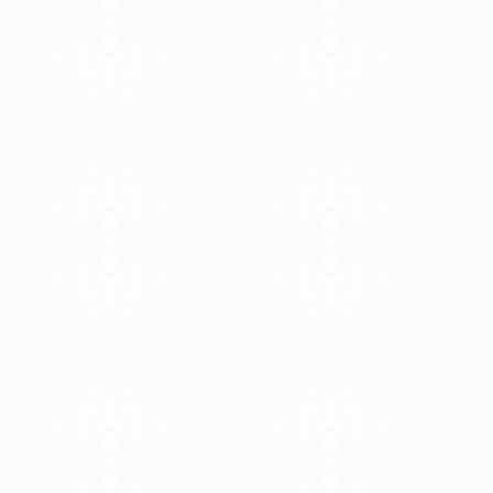
© 2019 - Facultad de Psic
Universidad de la Repúbli
EDIFICIO CENTRAL
Centro de Investigación Clínica (CIC-
Tristán Narvaja 1674 - Montevideo
Mercedes 1737 - Montevideo
Teléfono: (598) 24008555
Teléfono: (598) 24092227
REGIONAL NORTE
Rivera 1350 - Salto
Directorio de internos
Teléfono: (598) 47334816