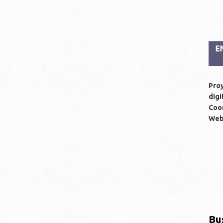
Proy
digi
Coor
We
Bu