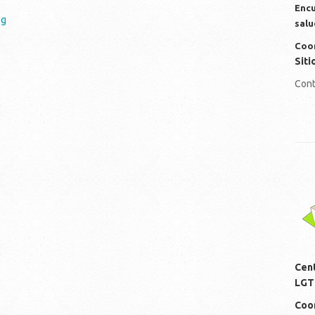
Encu
pg
salu
Coor
Siti
Cont
lo
Cen
LGT
Coor