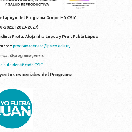
el apoyo del Programa Grupo I+D CSIC.
8-2022 I 2023-2027)
dina: Profa. Alejandra López y Prof. Pablo López
acto::
programagenero@psico.edu.uy
: @programagenero
gra
m
o autoidentificado CSIC
yectos especiales del Programa
c214d7-810f-4306-ba0f-
d29996aa7f.jpeg