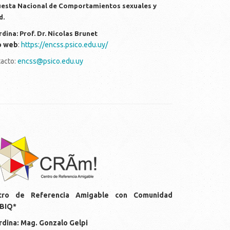
esta Nacional de Comportamientos sexuales y
d.
dina: Prof. Dr. Nicolas Brunet
o web
:
https://encss.psico.edu.uy/
acto:
encss@psico.edu.uy
gos-cram.png
tro de Referencia Amigable con Comunidad
BIQ*
dina: Mag. Gonzalo Gelpi