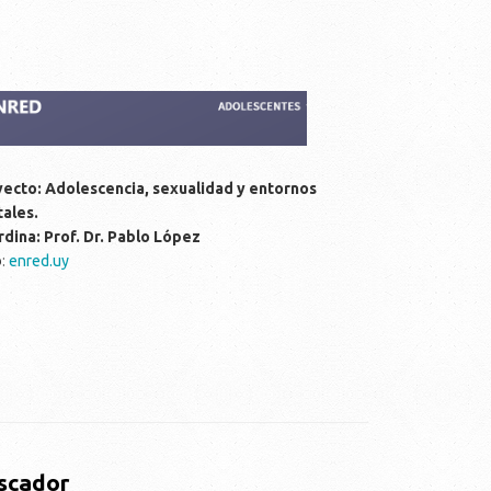
ecto: Adolescencia, sexualidad y entornos
tales.
dina: Prof. Dr. Pablo López
b
:
enred.uy
scador