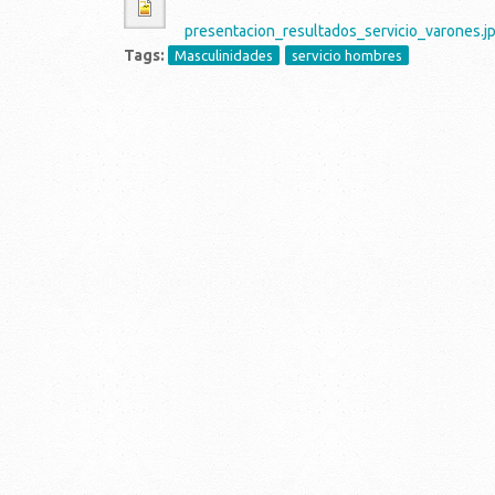
presentacion_resultados_servicio_varones.j
Tags:
Masculinidades
servicio hombres