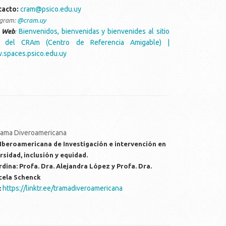
tacto:
cram@psico.edu.uy
agram:
@cram.uy
Bienvenidos, bienvenidas y bienvenides al sitio
o Web
:
 del CRAm (Centro de Referencia Amigable) |
spaces.psico.edu.uy
Iberoamericana de Investigación e intervención en
rsidad, inclusión y equidad.
dina: Profa. Dra. Alejandra López y Profa. Dra.
cela Schenck
https://linktr.ee/tramadiveroamericana
: