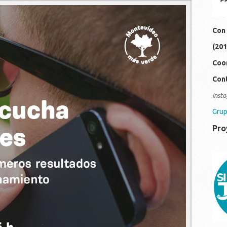
io_varones.jpg
Con 
(201
Coor
Cont
Insta
Grup
Pro
19
0c