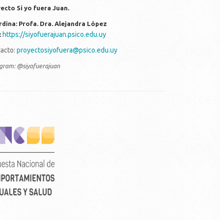
ecto Si yo fuera Juan.
dina: Profa. Dra. Alejandra López
https://siyofuerajuan.psico.edu.uy
:
acto:
proyectosiyofuera@psico.edu.uy
agram: @siyofuerajuan
rtical_color_fondo_transparente.png