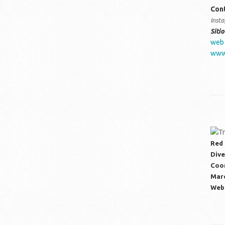
Con
Inst
Siti
web
www.
Red 
Dive
Coor
Mar
Web