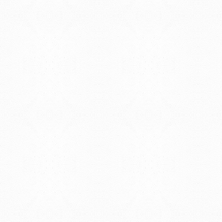
REGIONAL NORTE
Rivera 1350 - Salto
Directorio de internos
Teléfono: (598) 47334816