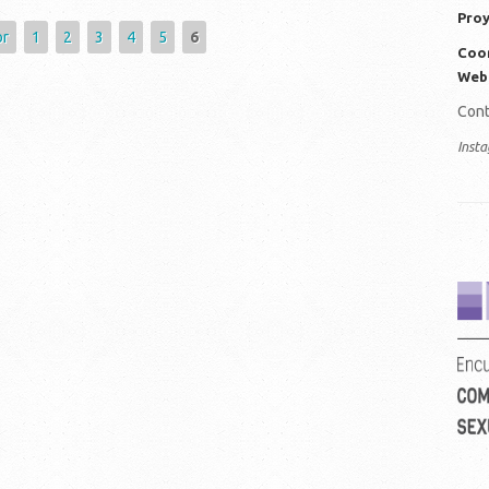
Proy
or
1
2
3
4
5
6
Coor
Web
Cont
Inst
ve