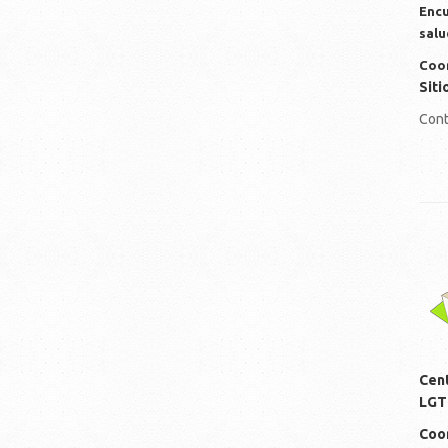
Encu
salu
Coor
Siti
Cont
lo
Cen
LGT
Coor