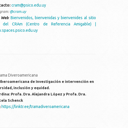
tacto:
cram@psico.edu.uy
agram:
@cram.uy
Bienvenidos, bienvenidas y bienvenides al sitio
o Web
:
 del CRAm (Centro de Referencia Amigable) |
spaces.psico.edu.uy
Iberoamericana de Investigación e intervención en
rsidad, inclusión y equidad.
dina: Profa. Dra. Alejandra López y Profa. Dra.
cela Schenck
https://linktr.ee/tramadiveroamericana
: