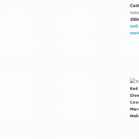
Con
Inst
Siti
web
www.
Red 
Dive
Coor
Mar
Web