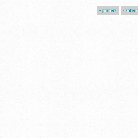
Páginas
« primera
‹ anteri