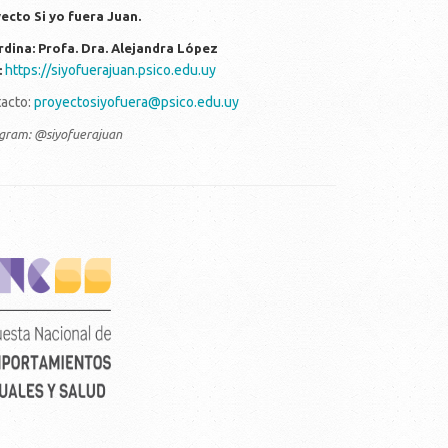
ecto Si yo fuera Juan.
dina: Profa. Dra. Alejandra López
https://siyofuerajuan.psico.edu.uy
:
acto:
proyectosiyofuera@psico.edu.uy
agram: @siyofuerajuan
rtical_color_fondo_transparente.png