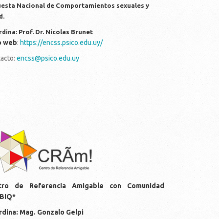
esta Nacional de Comportamientos sexuales y
d.
dina: Prof. Dr. Nicolas Brunet
o web
:
https://encss.psico.edu.uy/
acto:
encss@psico.edu.uy
gos-cram.png
tro de Referencia Amigable con Comunidad
BIQ*
dina: Mag. Gonzalo Gelpi