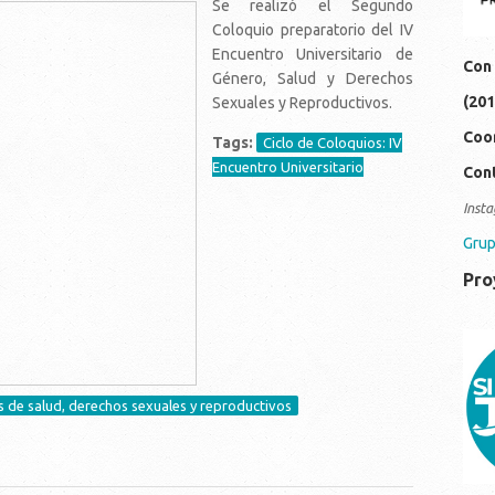
Se realizó el Segundo
Coloquio preparatorio del IV
Encuentro Universitario de
Con 
Género, Salud y Derechos
(201
Sexuales y Reproductivos.
Coor
Tags:
Ciclo de Coloquios: IV
Encuentro Universitario
Cont
Insta
Grup
Pro
19
0c
s de salud, derechos sexuales y reproductivos
concepción (2015)