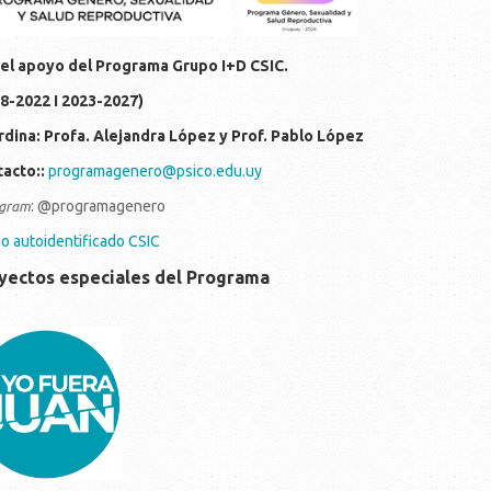
el apoyo del Programa Grupo I+D CSIC.
8-2022 I 2023-2027)
dina: Profa. Alejandra López y Prof. Pablo López
acto::
programagenero@psico.edu.uy
: @programagenero
gra
m
o autoidentificado CSIC
yectos especiales del Programa
c214d7-810f-4306-ba0f-
d29996aa7f.jpeg