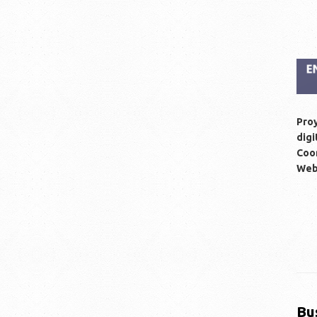
Proy
digi
Coor
We
Bu