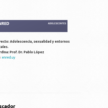
ecto: Adolescencia, sexualidad y entornos
tales.
dina: Prof. Dr. Pablo López
b
:
enred.uy
scador