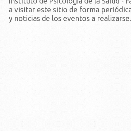
Instituto de Psicología de la Salud - 
a visitar este sitio de forma periódi
y noticias de los eventos a realizarse.
© 2019 - Facultad de Psic
Universidad de la Repúbli
EDIFICIO CENTRAL
Centro de Investigación Clínica (CIC-
Tristán Narvaja 1674 - Montevideo
Mercedes 1737 - Montevideo
Teléfono: (598) 24008555
Teléfono: (598) 24092227
REGIONAL NORTE
Rivera 1350 - Salto
Directorio de internos
Teléfono: (598) 47334816