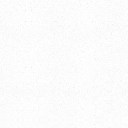
Teléfono: (598) 47334816