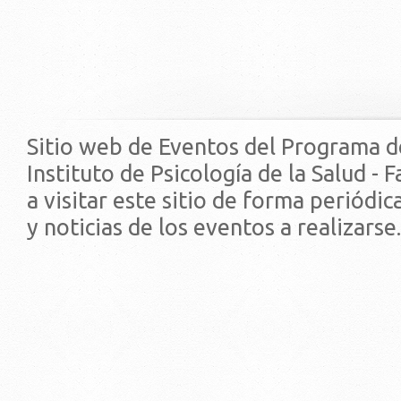
Sitio web de Eventos del Programa d
Instituto de Psicología de la Salud - 
a visitar este sitio de forma periódi
y noticias de los eventos a realizarse.
© 2019 - Facultad de Psic
Universidad de la Repúbli
EDIFICIO CENTRAL
Centro de Investigación Clínica (CIC-
Tristán Narvaja 1674 - Montevideo
Mercedes 1737 - Montevideo
Teléfono: (598) 24008555
Teléfono: (598) 24092227
REGIONAL NORTE
Rivera 1350 - Salto
Directorio de internos