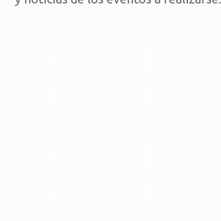
© 2019 - Facultad de Psic
Universidad de la Repúbli
EDIFICIO CENTRAL
Centro de Investigación Clínica (CIC-
Tristán Narvaja 1674 - Montevideo
Mercedes 1737 - Montevideo
Teléfono: (598) 24008555
Teléfono: (598) 24092227
REGIONAL NORTE
Rivera 1350 - Salto
Directorio de internos
Teléfono: (598) 47334816