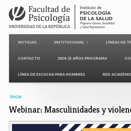
NOTICIAS
INSTITUCIONAL
LÍNEAS DE 
CONTACTO
2024: 25 AÑOS PROGRAMA
CO
LÍNEA DE ESCUCHA PARA HOMBRES
RED ACADÉMI
Usted está aquí
Inicio
Webinar: Masculinidades y violenc
1608633603_2650783881849694_34403