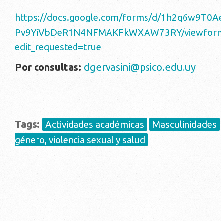
https://docs.google.com/forms/d/1h2q6w9T0A
Pv9YiVbDeR1N4NFMAKFkWXAW73RY/viewfor
edit_requested=true
Por consultas:
dgervasini@psico.edu.uy
Tags:
Actividades académicas
Masculinidades
género, violencia sexual y salud