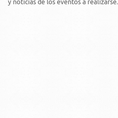
y noticias de los eventos a realizarse.
© 2019 - Facultad de Psic
Universidad de la Repúbli
EDIFICIO CENTRAL
Centro de Investigación Clínica (CIC-
Tristán Narvaja 1674 - Montevideo
Mercedes 1737 - Montevideo
Teléfono: (598) 24008555
Teléfono: (598) 24092227
REGIONAL NORTE
Rivera 1350 - Salto
Directorio de internos
Teléfono: (598) 47334816