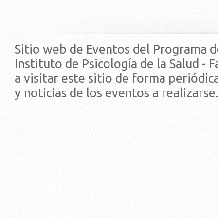
Sitio web de Eventos del Programa d
Instituto de Psicología de la Salud - 
a visitar este sitio de forma periódi
y noticias de los eventos a realizarse.
© 2019 - Facultad de Psic
Universidad de la Repúbli
EDIFICIO CENTRAL
Centro de Investigación Clínica (CIC-
Tristán Narvaja 1674 - Montevideo
Mercedes 1737 - Montevideo
Teléfono: (598) 24008555
Teléfono: (598) 24092227
REGIONAL NORTE
Rivera 1350 - Salto
Directorio de internos
Teléfono: (598) 47334816