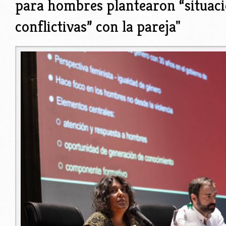
para hombres plantearon “situac
conflictivas” con la pareja"
nestor_y_solana_la_diaria.jpg