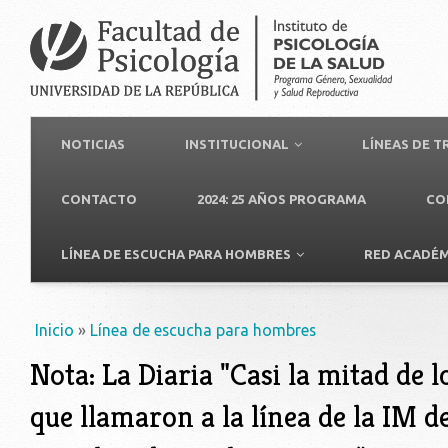
NOTICIAS
INSTITUCIONAL
LÍNEAS DE 
CONTACTO
2024: 25 AÑOS PROGRAMA
CO
LÍNEA DE ESCUCHA PARA HOMBRES
RED ACADÉM
Usted está aquí
Inicio
»
Línea de escucha para hombres
Nota: La Diaria "Casi la mitad de l
que llamaron a la línea de la IM d